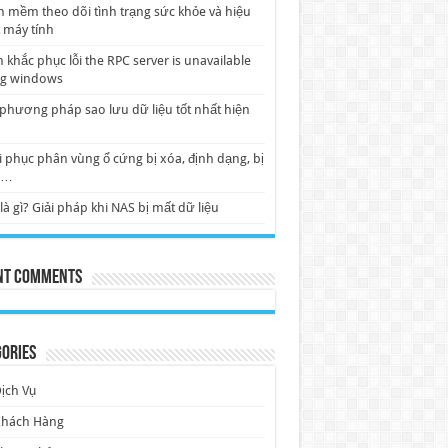
 mềm theo dõi tình trạng sức khỏe và hiệu
 máy tính
 khắc phục lỗi the RPC server is unavailable
ng windows
phương pháp sao lưu dữ liệu tốt nhất hiện
 phục phân vùng ổ cứng bị xóa, định dạng, bị
w…
là gì? Giải pháp khi NAS bị mất dữ liệu
nt Comments
ories
ịch Vụ
Khách Hàng