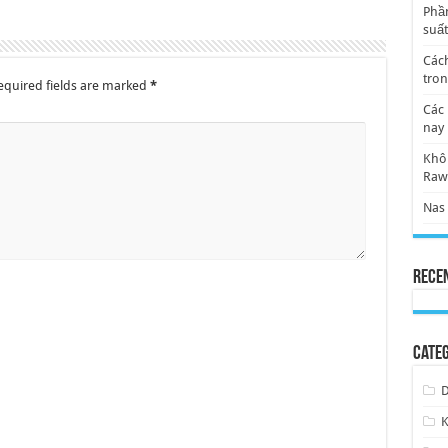
Phần
suất
Cách
tro
quired fields are marked
*
Các 
nay
Khôi
Ra
Nas 
Rece
Categ
D