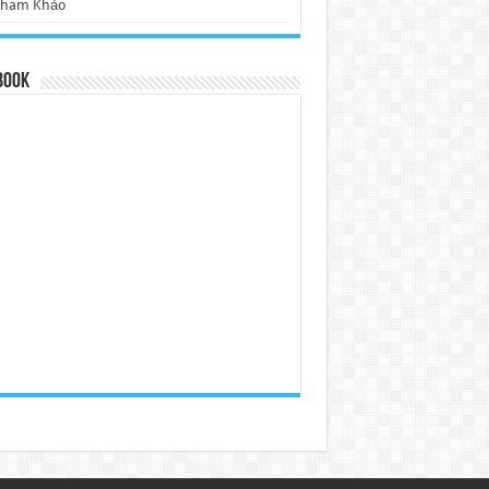
Tham Khảo
book