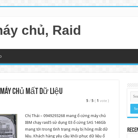
máy chủ, Raid
o
 máy chủ mất dữ liệu
5
/
5
(
1
vote
)
Chị Thái – 0949293268 mang ổ cứng máy chủ
IBM chạy raid5 sử dụng 03 ổ cứng SAS 146Gb
mang tới trong tình trạng máy bị hỏng mất dữ
Rece
liệu. Khách hàng yêu cầu khôi phục dữ liệu ổ