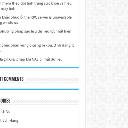
 mềm theo dõi tình trạng sức khỏe và hiệu
 máy tính
 khắc phục lỗi the RPC server is unavailable
ng windows
phương pháp sao lưu dữ liệu tốt nhất hiện
 phục phân vùng ổ cứng bị xóa, định dạng, bị
w…
là gì? Giải pháp khi NAS bị mất dữ liệu
nt Comments
ories
ịch Vụ
Khách Hàng