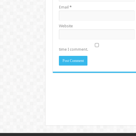
Email
*
Website
time I comment.