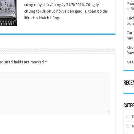
Phần
cứng máy chủ vào ngày 31/5/2016. Công ty
suất
chúng tôi đã phục hồi và bàn giao lại toàn bộ dữ
liệu cho khách hàng.
Cách
tro
Các 
nay
Khôi
Ra
quired fields are marked
*
Nas 
Rece
Categ
D