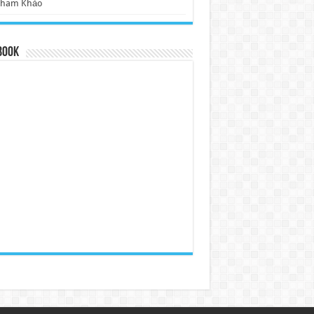
Tham Khảo
book