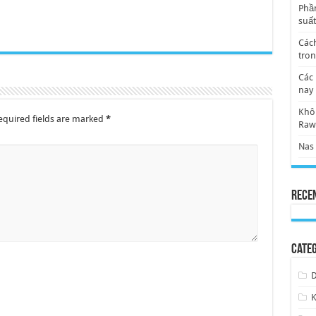
Phần
suất
Cách
tro
Các 
nay
Khôi
quired fields are marked
*
Ra
Nas 
Rece
Categ
D