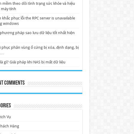
 mềm theo dõi tình trạng sức khỏe và hiệu
 máy tính
 khắc phục lỗi the RPC server is unavailable
ng windows
phương pháp sao lưu dữ liệu tốt nhất hiện
 phục phân vùng ổ cứng bị xóa, định dạng, bị
w…
là gì? Giải pháp khi NAS bị mất dữ liệu
nt Comments
ories
ịch Vụ
Khách Hàng