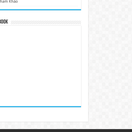
Tham Khảo
book