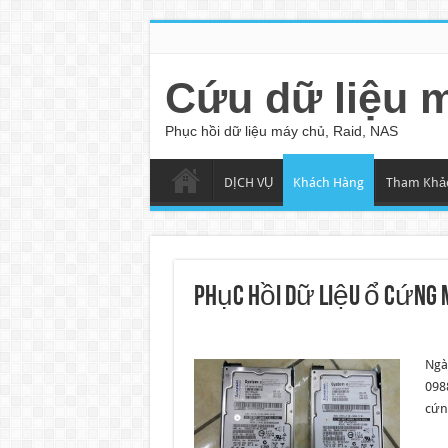
Cứu dữ liệu 
Phục hồi dữ liệu máy chủ, Raid, NAS
DỊCH VỤ
Khách Hàng
Tham Khả
Phục hồi dữ liệu ổ cứng 
Ngà
098
cứn