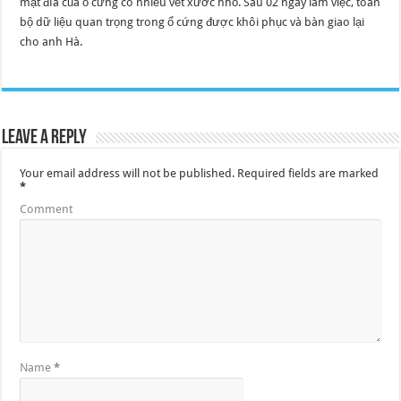
mặt đĩa của ổ cứng có nhiều vết xước nhỏ. Sau 02 ngày làm việc, toàn
bộ dữ liệu quan trọng trong ổ cứng được khôi phục và bàn giao lại
cho anh Hà.
Leave a Reply
Your email address will not be published.
Required fields are marked
*
Comment
Name
*